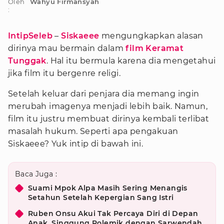
Oleh
Wahyu Firmansyah
:
IntipSeleb
–
Siskaeee
mengungkapkan alasan
dirinya mau bermain dalam
film Keramat
Tunggak
. Hal itu bermula karena dia mengetahui
jika film itu bergenre religi.
Setelah keluar dari penjara dia memang ingin
merubah imagenya menjadi lebih baik. Namun,
film itu justru membuat dirinya kembali terlibat
masalah hukum. Seperti apa pengakuan
Siskaeee? Yuk intip di bawah ini.
Baca Juga :
Suami Mpok Alpa Masih Sering Menangis
Setahun Setelah Kepergian Sang Istri
Ruben Onsu Akui Tak Percaya Diri di Depan
Anak, Singgung Polemik dengan Sarwendah