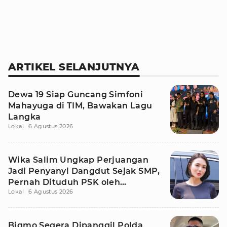
ARTIKEL SELANJUTNYA
Dewa 19 Siap Guncang Simfoni
Mahayuga di TIM, Bawakan Lagu
Langka
Lokal
6 Agustus 2026
Wika Salim Ungkap Perjuangan
Jadi Penyanyi Dangdut Sejak SMP,
Pernah Dituduh PSK oleh
Lokal
6 Agustus 2026
Tetangga
Bigmo Segera Dipanggil Polda