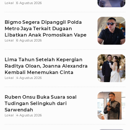
Lokal
6 Agustus 2026
Tetangga
Bigmo Segera Dipanggil Polda
Metro Jaya Terkait Dugaan
Libatkan Anak Promosikan Vape
Lokal
6 Agustus 2026
Lima Tahun Setelah Kepergian
Raditya Oloan, Joanna Alexandra
Kembali Menemukan Cinta
Lokal
4 Agustus 2026
Ruben Onsu Buka Suara soal
Tudingan Selingkuh dari
Sarwendah
Lokal
4 Agustus 2026