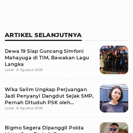
ARTIKEL SELANJUTNYA
Dewa 19 Siap Guncang Simfoni
Mahayuga di TIM, Bawakan Lagu
Langka
Lokal
6 Agustus 2026
Wika Salim Ungkap Perjuangan
Jadi Penyanyi Dangdut Sejak SMP,
Pernah Dituduh PSK oleh
Lokal
6 Agustus 2026
Tetangga
Bigmo Segera Dipanggil Polda