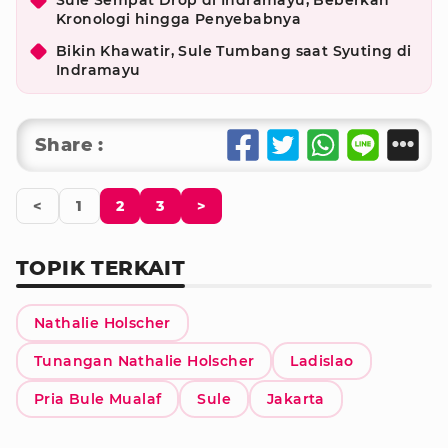
Sule Sempat Drop di Indramayu, Beberkan
Kronologi hingga Penyebabnya
Bikin Khawatir, Sule Tumbang saat Syuting di
Indramayu
Share :
<
1
2
3
>
TOPIK TERKAIT
Nathalie Holscher
Tunangan Nathalie Holscher
Ladislao
Pria Bule Mualaf
Sule
Jakarta