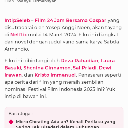
Oleh
Wahyu Firmansyah
:
IntipSeleb
–
Film 24 Jam Bersama Gaspar
yang
disutradarai oleh Yosep Anggi Noen, akan tayang
di
Netflix
mulai 14 Maret 2024. Film ini diangkat
dari novel dengan judul yang sama karya Sabda
Armandio.
Film ini dibintangi oleh
Reza Rahadian
,
Laura
Basuki
,
Shenina Cinnamon
,
Sal Priadi
,
Dewi
Irawan
, dan
Kristo Immanuel
. Penasaran seperti
apa cerita dari film yang meraih sembilan
nominasi Festival Film Indonesia 2023 ini? Yuk
intip di bawah ini.
Baca Juga :
Micro Cheating Adalah? Kenali Perilaku yang
Sering Tak Disadari dalam Hubungan