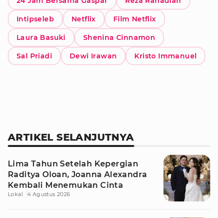
24 Jam Bersama Gaspar
Reza Rahadian
Intipseleb
Netflix
Film Netflix
Laura Basuki
Shenina Cinnamon
Sal Priadi
Dewi Irawan
Kristo Immanuel
ARTIKEL SELANJUTNYA
Lima Tahun Setelah Kepergian
Raditya Oloan, Joanna Alexandra
Kembali Menemukan Cinta
Lokal
4 Agustus 2026