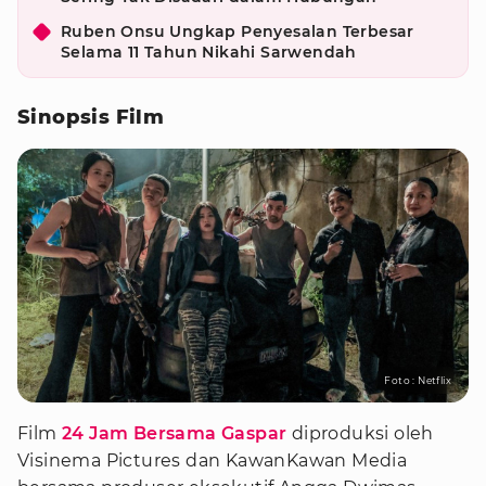
Ruben Onsu Ungkap Penyesalan Terbesar
Selama 11 Tahun Nikahi Sarwendah
Sinopsis Film
Foto : Netflix
Film
24 Jam Bersama Gaspar
diproduksi oleh
Visinema Pictures dan KawanKawan Media