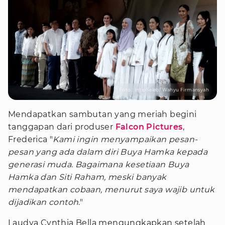
Foto : IntipSeleb/ Wahyu Firmansyah
Mendapatkan sambutan yang meriah begini
tanggapan dari produser
Falcon Pictures
,
Frederica "
Kami ingin menyampaikan pesan-
pesan yang ada dalam diri Buya Hamka kepada
generasi muda. Bagaimana kesetiaan Buya
Hamka dan Siti Raham, meski banyak
mendapatkan cobaan, menurut saya wajib untuk
dijadikan contoh
."
Laudya Cynthia Bella mengungkapkan setelah