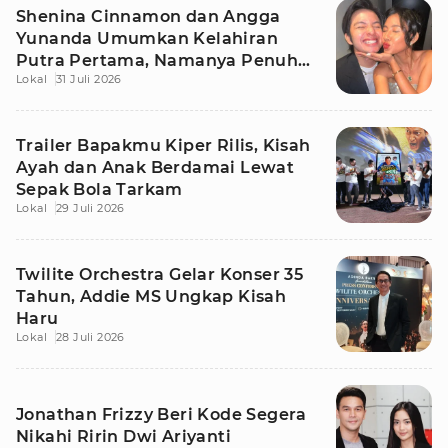
Shenina Cinnamon dan Angga
Yunanda Umumkan Kelahiran
Putra Pertama, Namanya Penuh
Lokal
31 Juli 2026
Makna
Trailer Bapakmu Kiper Rilis, Kisah
Ayah dan Anak Berdamai Lewat
Sepak Bola Tarkam
Lokal
29 Juli 2026
Twilite Orchestra Gelar Konser 35
Tahun, Addie MS Ungkap Kisah
Haru
Lokal
28 Juli 2026
Jonathan Frizzy Beri Kode Segera
Nikahi Ririn Dwi Ariyanti