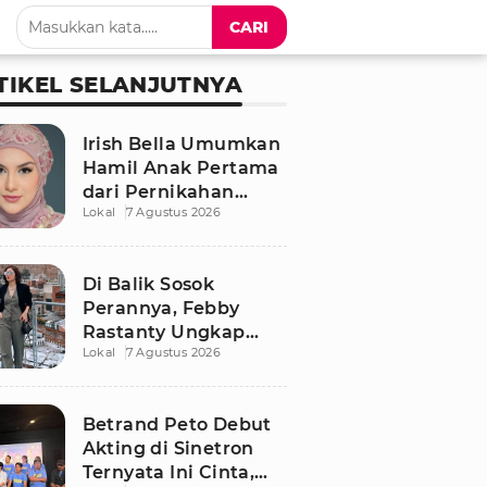
CARI
TIKEL SELANJUTNYA
Irish Bella Umumkan
Hamil Anak Pertama
dari Pernikahan
Lokal
7 Agustus 2026
dengan Haldy Sabri
Di Balik Sosok
Perannya, Febby
Rastanty Ungkap
Lokal
7 Agustus 2026
Luka Masa Kecil yang
Kelam
Betrand Peto Debut
Akting di Sinetron
Ternyata Ini Cinta,