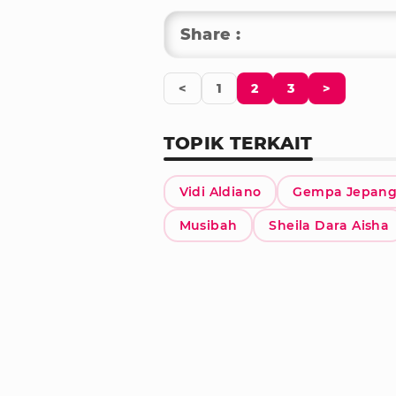
Share :
<
1
2
3
>
TOPIK TERKAIT
Vidi Aldiano
Gempa Jepan
Musibah
Sheila Dara Aisha