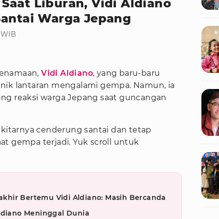
Saat Liburan, Vidi Aldiano
Santai Warga Jepang
0 WIB
kenamaan,
Vidi Aldiano
, yang baru-baru
anik lantaran mengalami gempa. Namun, ia
ung reaksi warga Jepang saat guncangan
ekitarnya cenderung santai dan tetap
t gempa terjadi. Yuk scroll untuk
hir Bertemu Vidi Aldiano: Masih Bercanda
Aldiano Meninggal Dunia