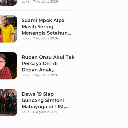
Lokal
7 Agustus 2026
Ngaku Keluar dari
Zona Nyaman
Suami Mpok Alpa
Masih Sering
Menangis Setahun
Lokal
7 Agustus 2026
Setelah Kepergian
Sang Istri
Ruben Onsu Akui Tak
Percaya Diri di
Depan Anak,
Lokal
7 Agustus 2026
Singgung Polemik
dengan Sarwendah
Dewa 19 Siap
Guncang Simfoni
Mahayuga di TIM,
Lokal
6 Agustus 2026
Bawakan Lagu
Langka