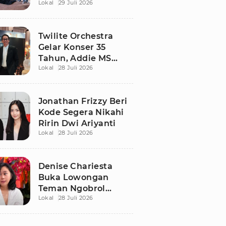
Lokal
29 Juli 2026
Berdamai Lewat
Sepak Bola Tarkam
Twilite Orchestra
Gelar Konser 35
Tahun, Addie MS
Lokal
28 Juli 2026
Ungkap Kisah Haru
Jonathan Frizzy Beri
Kode Segera Nikahi
Ririn Dwi Ariyanti
Lokal
28 Juli 2026
Denise Chariesta
Buka Lowongan
Teman Ngobrol
Lokal
28 Juli 2026
Bergaji Rp15 Juta, Ini
Syaratnya!