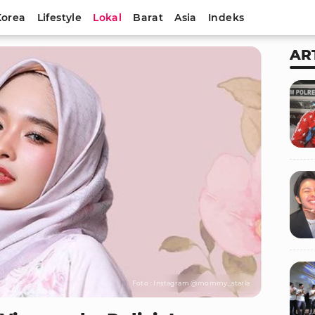
Korea
Lifestyle
Lokal
Barat
Asia
Indeks
AR
Foto : Instagram @mommy_starla