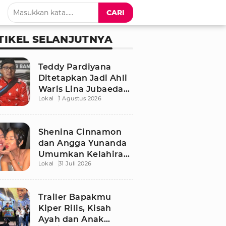
CARI
TIKEL SELANJUTNYA
Teddy Pardiyana
Ditetapkan Jadi Ahli
Waris Lina Jubaedah,
Lokal
1 Agustus 2026
Begini Respon Sule
dan Rizky Febian
Shenina Cinnamon
dan Angga Yunanda
Umumkan Kelahiran
Lokal
31 Juli 2026
Putra Pertama,
Namanya Penuh
Makna
Trailer Bapakmu
Kiper Rilis, Kisah
Ayah dan Anak