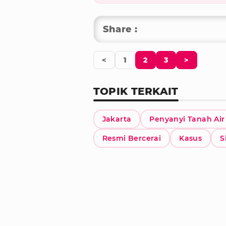
Share :
<
1
2
3
>
TOPIK TERKAIT
Jakarta
Penyanyi Tanah Air
Resmi Bercerai
Kasus
S