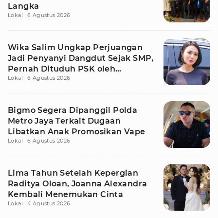
Langka
Lokal
6 Agustus 2026
Wika Salim Ungkap Perjuangan
Jadi Penyanyi Dangdut Sejak SMP,
Pernah Dituduh PSK oleh
Lokal
6 Agustus 2026
Tetangga
Bigmo Segera Dipanggil Polda
Metro Jaya Terkait Dugaan
Libatkan Anak Promosikan Vape
Lokal
6 Agustus 2026
Lima Tahun Setelah Kepergian
Raditya Oloan, Joanna Alexandra
Kembali Menemukan Cinta
Lokal
4 Agustus 2026