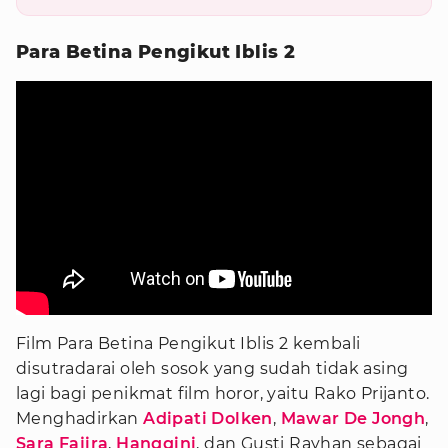
Para Betina Pengikut Iblis 2
Film Para Betina Pengikut Iblis 2 kembali
disutradarai oleh sosok yang sudah tidak asing
lagi bagi penikmat film horor, yaitu Rako Prijanto.
Menghadirkan
Adipati Dolken
,
Mawar De Jongh
,
Sara Fajira
,
Hanggini
, dan Gusti Rayhan sebagai