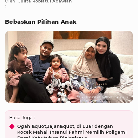
Oleh
Julita Robiatul Adawiah
:
Bebaskan Pilihan Anak
Foto : Instagram @mommy_starla
Baca Juga :
Ogah &quot;Jajan&quot; di Luar dengan
Kocek Mahal, Insanul Fahmi Memilih Poligami