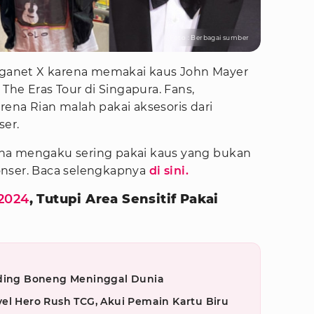
Foto : Berbagai sumber
arganet X karena memakai kaus John Mayer
 The Eras Tour di Singapura. Fans,
ena Rian malah pakai aksesoris dari
ser.
arena mengaku sering pakai kaus yang bukan
onser. Baca selengkapnya
di sini.
2024
, Tutupi Area Sensitif Pakai
iding Boneng Meninggal Dunia
el Hero Rush TCG, Akui Pemain Kartu Biru