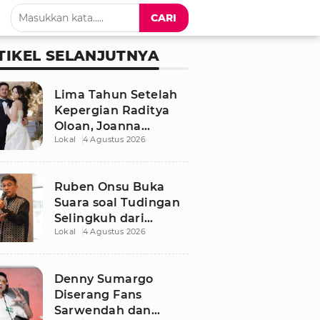
CARI
TIKEL SELANJUTNYA
Lima Tahun Setelah
Kepergian Raditya
Oloan, Joanna
Lokal
4 Agustus 2026
Alexandra Kembali
Menemukan Cinta
Ruben Onsu Buka
Suara soal Tudingan
Selingkuh dari
Lokal
4 Agustus 2026
Sarwendah
Denny Sumargo
Diserang Fans
Sarwendah dan