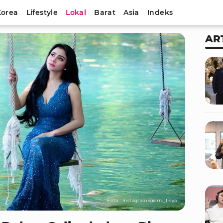
Korea
Lifestyle
Lokal
Barat
Asia
Indeks
AR
Foto : Instagram/@erni_tisya