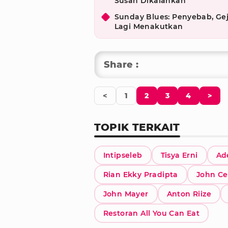
Susah Dikalahkan
Sunday Blues: Penyebab, Gej
Lagi Menakutkan
Share :
<
1
2
3
4
>
TOPIK TERKAIT
Intipseleb
Tisya Erni
Ad
Rian Ekky Pradipta
John C
John Mayer
Anton Riize
Restoran All You Can Eat