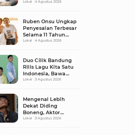
Lokal
4 Agustus 2026
Ruben Onsu Usai
Podcast Viral, Begini
Reaksinya
Ruben Onsu Ungkap
Penyesalan Terbesar
Selama 11 Tahun
Lokal
4 Agustus 2026
Nikahi Sarwendah
Duo Cilik Bandung
Rilis Lagu Kita Satu
Indonesia, Bawa
Lokal
3 Agustus 2026
Pesan Persatuan
Jelang HUT RI ke-81
Mengenal Lebih
Dekat Diding
Boneng, Aktor
Lokal
3 Agustus 2026
Legendaris yang
Hidup Sederhana
Sebelum Wafat