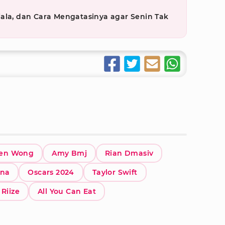
ala, dan Cara Mengatasinya agar Senin Tak
en Wong
Amy Bmj
Rian Dmasiv
ena
Oscars 2024
Taylor Swift
Riize
All You Can Eat