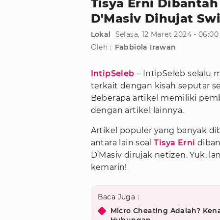
Tisya Erni Dibanta
D'Masiv Dihujat Swi
Lokal
Selasa, 12 Maret 2024 - 06:0
Oleh :
Fabbiola Irawan
IntipSeleb
– IntipSeleb selalu 
terkait dengan kisah seputar se
Beberapa artikel memiliki pe
dengan artikel lainnya.
Artikel populer yang banyak dib
antara lain soal
Tisya Erni
diban
D’Masiv dirujak netizen. Yuk, la
kemarin!
Baca Juga :
Micro Cheating Adalah? Kena