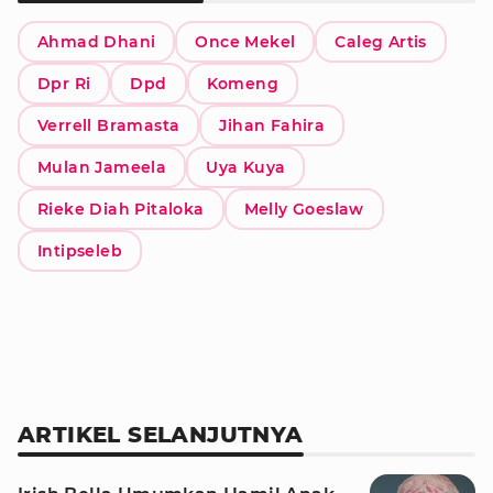
Ahmad Dhani
Once Mekel
Caleg Artis
Dpr Ri
Dpd
Komeng
Verrell Bramasta
Jihan Fahira
Mulan Jameela
Uya Kuya
Rieke Diah Pitaloka
Melly Goeslaw
Intipseleb
ARTIKEL SELANJUTNYA