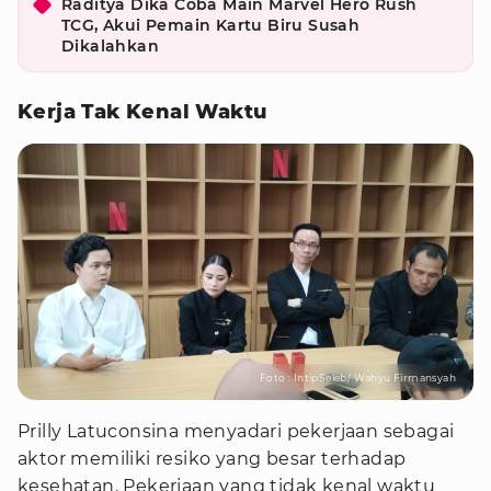
Raditya Dika Coba Main Marvel Hero Rush
TCG, Akui Pemain Kartu Biru Susah
Dikalahkan
Kerja Tak Kenal Waktu
Foto : IntipSeleb/ Wahyu Firmansyah
Prilly Latuconsina menyadari pekerjaan sebagai
aktor memiliki resiko yang besar terhadap
kesehatan. Pekerjaan yang tidak kenal waktu