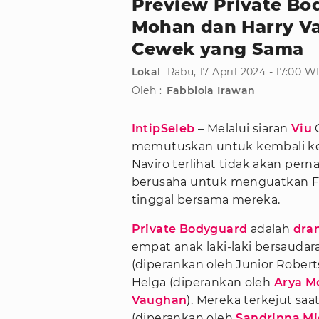
Preview Private Bo
Mohan dan Harry V
Cewek yang Sama
Lokal
Rabu, 17 April 2024 - 17:00 W
Oleh :
Fabbiola Irawan
IntipSeleb
– Melalui siaran
Viu
O
memutuskan untuk kembali ke 
Naviro terlihat tidak akan pe
berusaha untuk menguatkan F
tinggal bersama mereka.
Private Bodyguard
adalah
dra
empat anak laki-laki bersauda
(diperankan oleh Junior Roberts
Helga (diperankan oleh
Arya M
Vaughan
). Mereka terkejut sa
(diperankan oleh
Sandrinna Mi