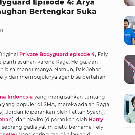
dyguard Episode 4: Arya
aughan Bertengkar Suka
IB
riginal
Private Bodyguard episode 4,
Fely
panti asuhan karena Raga, Helga, dan
rnah bisa menerimanya. Namun, Pak Johan
ely dan membujuknya agar bisa bertahan
ma Indonesia
yang mengisahkan tentang
ra yang populer di SMA, mereka adalah Raga
), Jordan (diperankan oleh Fattah Syach),
ohan
), dan Naviro (diperankan oleh
Harry
at seorang gadis yatim piatu bernama Fely
chelle
), yang sering mereka lawan di