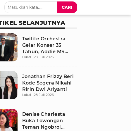
CARI
TIKEL SELANJUTNYA
Twilite Orchestra
Gelar Konser 35
Tahun, Addie MS
Lokal
28 Juli 2026
Ungkap Kisah Haru
Jonathan Frizzy Beri
Kode Segera Nikahi
Ririn Dwi Ariyanti
Lokal
28 Juli 2026
Denise Chariesta
Buka Lowongan
Teman Ngobrol