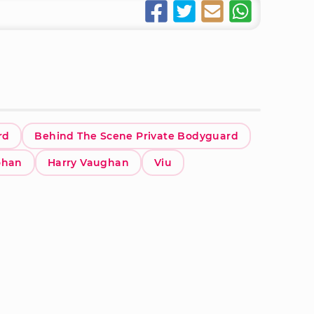
rd
Behind The Scene Private Bodyguard
ohan
Harry Vaughan
Viu