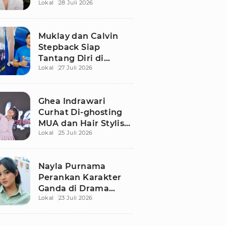
Lokal
28 Juli 2026
Bergaji Rp15 Juta, Ini
Syaratnya!
Muklay dan Calvin
Stepback Siap
Tantang Diri di
Lokal
27 Juli 2026
Kratingdaeng Red
Bull Power Race, Ini
Alasan Mereka!
Ghea Indrawari
Curhat Di-ghosting
MUA dan Hair Stylist
Lokal
25 Juli 2026
Jelang Manggung,
Terpaksa Dandan
Sendiri
Nayla Purnama
Perankan Karakter
Ganda di Drama
Lokal
23 Juli 2026
Remaja Adaptasi AU
Viral TikTok