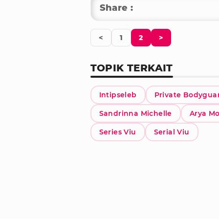
Share :
<
1
2
>
TOPIK TERKAIT
Intipseleb
Private Bodygua
Sandrinna Michelle
Arya M
Series Viu
Serial Viu