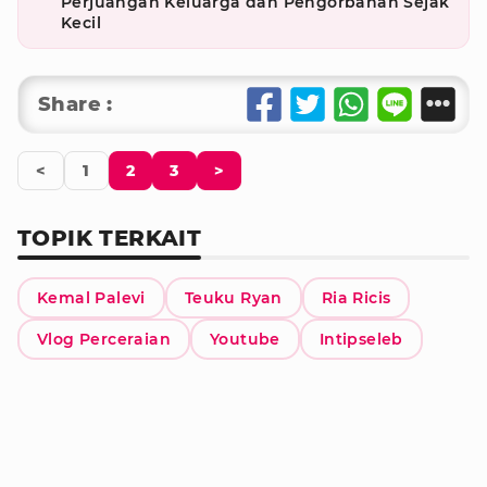
Perjuangan Keluarga dan Pengorbanan Sejak
Kecil
Share :
<
1
2
3
>
TOPIK TERKAIT
Kemal Palevi
Teuku Ryan
Ria Ricis
Vlog Perceraian
Youtube
Intipseleb