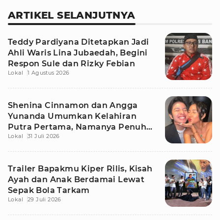
ARTIKEL SELANJUTNYA
Teddy Pardiyana Ditetapkan Jadi
Ahli Waris Lina Jubaedah, Begini
Respon Sule dan Rizky Febian
Lokal
1 Agustus 2026
Shenina Cinnamon dan Angga
Yunanda Umumkan Kelahiran
Putra Pertama, Namanya Penuh
Lokal
31 Juli 2026
Makna
Trailer Bapakmu Kiper Rilis, Kisah
Ayah dan Anak Berdamai Lewat
Sepak Bola Tarkam
Lokal
29 Juli 2026