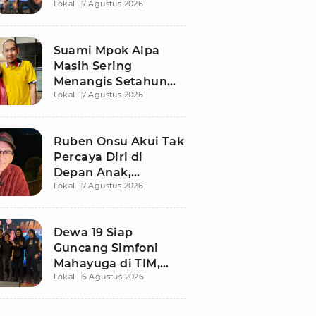
Lokal
7 Agustus 2026
Ngaku Keluar dari
Zona Nyaman
Suami Mpok Alpa
Masih Sering
Menangis Setahun
Lokal
7 Agustus 2026
Setelah Kepergian
Sang Istri
Ruben Onsu Akui Tak
Percaya Diri di
Depan Anak,
Lokal
7 Agustus 2026
Singgung Polemik
dengan Sarwendah
Dewa 19 Siap
Guncang Simfoni
Mahayuga di TIM,
Lokal
6 Agustus 2026
Bawakan Lagu
Langka