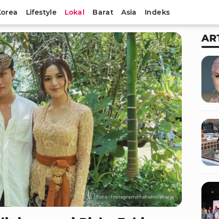
Korea
Lifestyle
Lokal
Barat
Asia
Indeks
AR
Foto : Instagram/mahaliniraharja