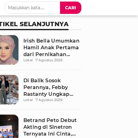
CARI
TIKEL SELANJUTNYA
Irish Bella Umumkan
Hamil Anak Pertama
dari Pernikahan
Lokal
7 Agustus 2026
dengan Haldy Sabri
Di Balik Sosok
Perannya, Febby
Rastanty Ungkap
Lokal
7 Agustus 2026
Luka Masa Kecil yang
Kelam
Betrand Peto Debut
Akting di Sinetron
Ternyata Ini Cinta,