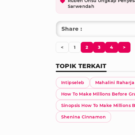
Ruben Onsu Ungkap Penyesal
Sarwendah
Share :
<
1
2
3
4
>
TOPIK TERKAIT
Intipseleb
Mahalini Raharja
How To Make Millions Before G
Sinopsis How To Make Millions
Shenina Cinnamon