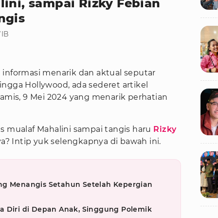
ini, sampai Rizky Febian
ngis
WIB
informasi menarik dan aktual seputar
 hingga Hollywood, ada sederet artikel
Kamis, 9 Mei 2024 yang menarik perhatian
s mualaf Mahalini sampai tangis haru
Rizky
i ya? Intip yuk selengkapnya di bawah ini.
ng Menangis Setahun Setelah Kepergian
a Diri di Depan Anak, Singgung Polemik