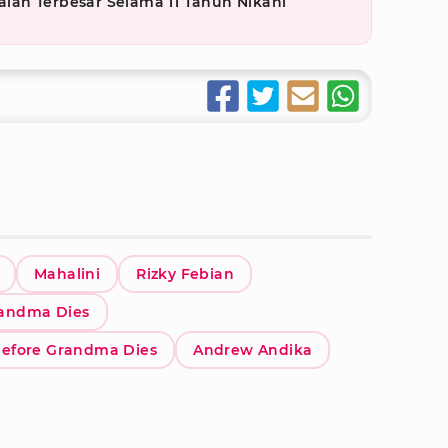
an Terbesar Selama 11 Tahun Nikahi
Mahalini
Rizky Febian
randma Dies
 Before Grandma Dies
Andrew Andika