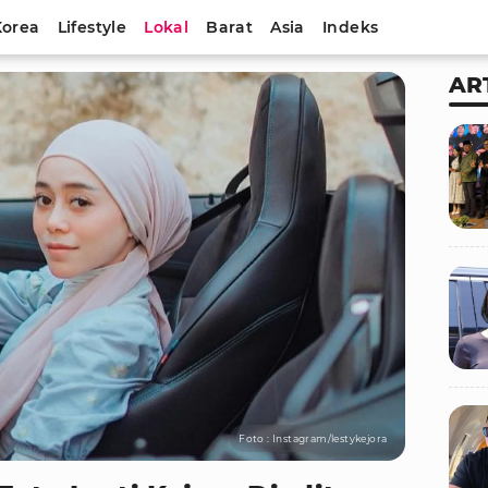
Korea
Lifestyle
Lokal
Barat
Asia
Indeks
AR
Foto : Instagram/lestykejora