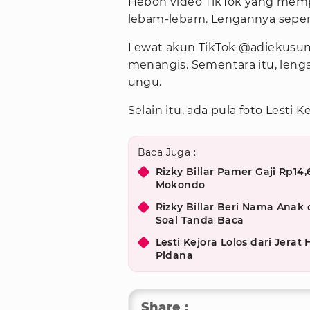
Heboh video TikTok yang mempe
lebam-lebam. Lengannya sepert
Lewat akun TikTok @adiekusumad
menangis. Sementara itu, len
ungu.
Selain itu, ada pula foto Lesti 
Baca Juga :
Rizky Billar Pamer Gaji Rp14
Mokondo
Rizky Billar Beri Nama Anak 
Soal Tanda Baca
Lesti Kejora Lolos dari Jera
Pidana
Share :