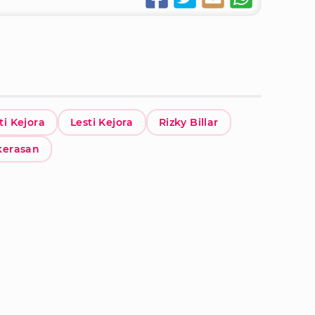
ti Kejora
Lesti Kejora
Rizky Billar
kerasan