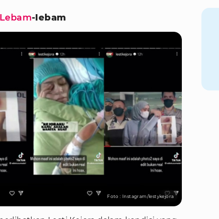
Lebam
-lebam
Foto : Instagram/lestykejora