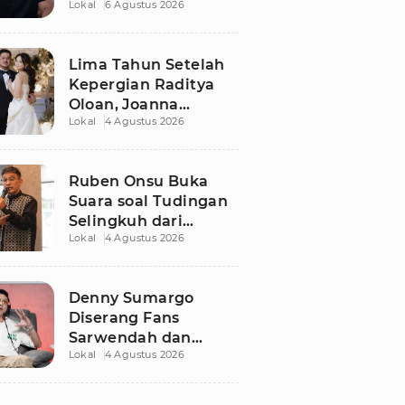
Lokal
6 Agustus 2026
Dugaan Libatkan
Anak Promosikan
Vape
Lima Tahun Setelah
Kepergian Raditya
Oloan, Joanna
Lokal
4 Agustus 2026
Alexandra Kembali
Menemukan Cinta
Ruben Onsu Buka
Suara soal Tudingan
Selingkuh dari
Lokal
4 Agustus 2026
Sarwendah
Denny Sumargo
Diserang Fans
Sarwendah dan
Lokal
4 Agustus 2026
Ruben Onsu Usai
Podcast Viral, Begini
Reaksinya