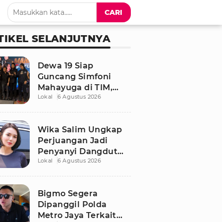
CARI
TIKEL SELANJUTNYA
Dewa 19 Siap
Guncang Simfoni
Mahayuga di TIM,
Lokal
6 Agustus 2026
Bawakan Lagu
Langka
Wika Salim Ungkap
Perjuangan Jadi
Penyanyi Dangdut
Lokal
6 Agustus 2026
Sejak SMP, Pernah
Dituduh PSK oleh
Tetangga
Bigmo Segera
Dipanggil Polda
Metro Jaya Terkait