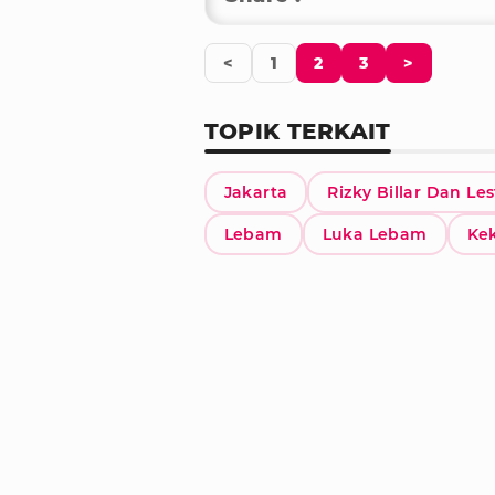
<
1
2
3
>
TOPIK TERKAIT
Jakarta
Rizky Billar Dan Les
Lebam
Luka Lebam
Ke