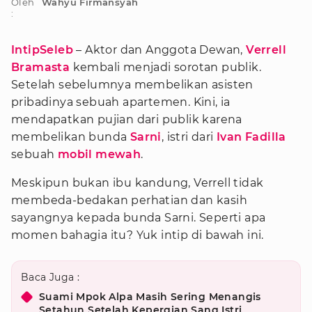
Oleh
Wahyu Firmansyah
:
IntipSeleb
– Aktor dan Anggota Dewan,
Verrell
Bramasta
kembali menjadi sorotan publik.
Setelah sebelumnya membelikan asisten
pribadinya sebuah apartemen. Kini, ia
mendapatkan pujian dari publik karena
membelikan bunda
Sarni
, istri dari
Ivan Fadilla
sebuah
mobil mewah
.
Meskipun bukan ibu kandung, Verrell tidak
membeda-bedakan perhatian dan kasih
sayangnya kepada bunda Sarni. Seperti apa
momen bahagia itu? Yuk intip di bawah ini.
Baca Juga :
Suami Mpok Alpa Masih Sering Menangis
Setahun Setelah Kepergian Sang Istri