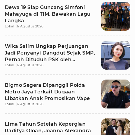
Dewa 19 Siap Guncang Simfoni
Mahayuga di TIM, Bawakan Lagu
Langka
Lokal
6 Agustus 2026
Wika Salim Ungkap Perjuangan
Jadi Penyanyi Dangdut Sejak SMP,
Pernah Dituduh PSK oleh
Lokal
6 Agustus 2026
Tetangga
Bigmo Segera Dipanggil Polda
Metro Jaya Terkait Dugaan
Libatkan Anak Promosikan Vape
Lokal
6 Agustus 2026
Lima Tahun Setelah Kepergian
Raditya Oloan, Joanna Alexandra