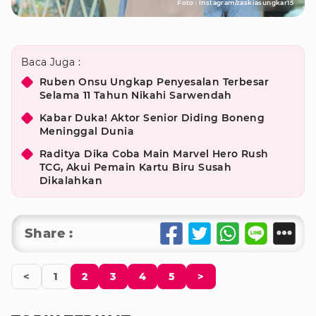
Foto : Instagram/zaskiasungkar15
Baca Juga :
Ruben Onsu Ungkap Penyesalan Terbesar
Selama 11 Tahun Nikahi Sarwendah
Kabar Duka! Aktor Senior Diding Boneng
Meninggal Dunia
Raditya Dika Coba Main Marvel Hero Rush
TCG, Akui Pemain Kartu Biru Susah
Dikalahkan
Share :
<
1
2
3
4
5
>