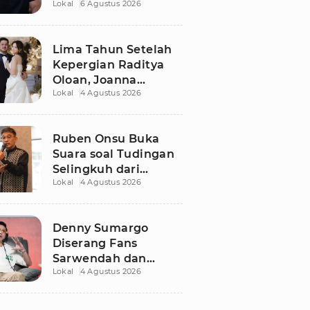
Lokal
6 Agustus 2026
Dugaan Libatkan
Anak Promosikan
Vape
Lima Tahun Setelah
Kepergian Raditya
Oloan, Joanna
Lokal
4 Agustus 2026
Alexandra Kembali
Menemukan Cinta
Ruben Onsu Buka
Suara soal Tudingan
Selingkuh dari
Lokal
4 Agustus 2026
Sarwendah
Denny Sumargo
Diserang Fans
Sarwendah dan
Lokal
4 Agustus 2026
Ruben Onsu Usai
Podcast Viral, Begini
Reaksinya