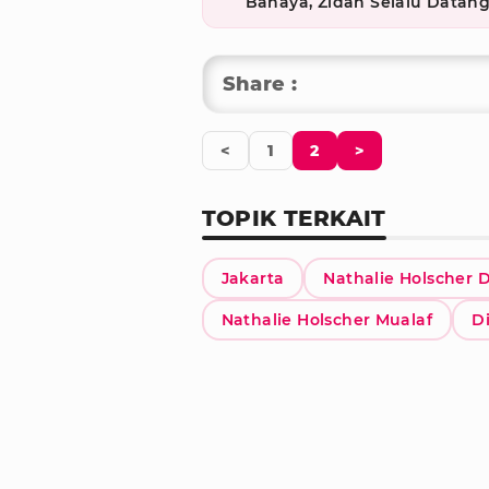
Bahaya, Zidan Selalu Datan
Share :
<
1
2
>
TOPIK TERKAIT
Jakarta
Nathalie Holscher D
Nathalie Holscher Mualaf
D