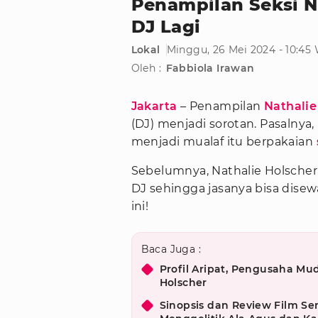
Penampilan Seksi Na
DJ Lagi
Lokal
Minggu, 26 Mei 2024 - 10:45
Oleh :
Fabbiola Irawan
Jakarta
– Penampilan
Nathalie
(DJ) menjadi sorotan. Pasalnya,
menjadi mualaf itu berpakaian
Sebelumnya, Nathalie Holsch
DJ sehingga jasanya bisa disew
ini!
Baca Juga :
Profil Aripat, Pengusaha Mu
Holscher
Sinopsis dan Review Film S