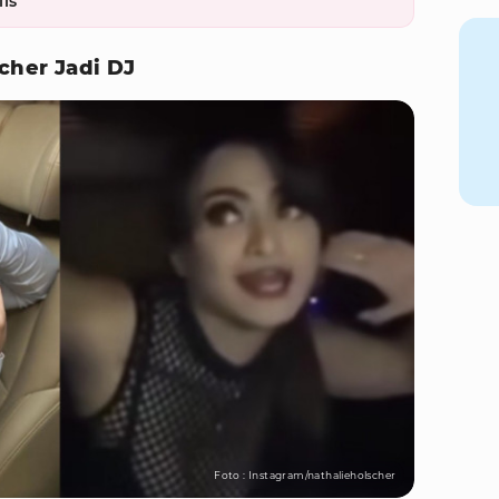
is
cher Jadi DJ
Foto : Instagram/nathalieholscher