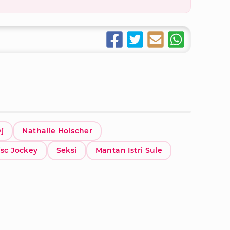
g
j
Nathalie Holscher
isc Jockey
Seksi
Mantan Istri Sule