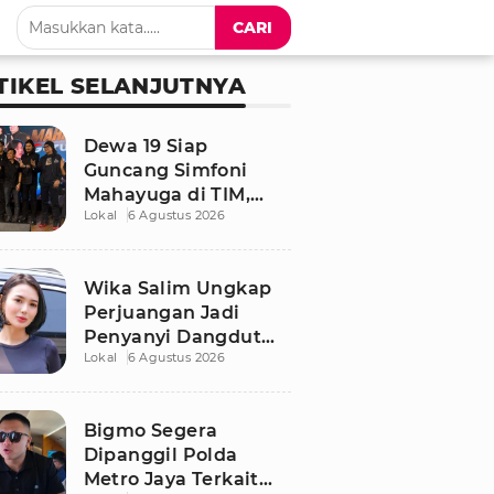
CARI
TIKEL SELANJUTNYA
Dewa 19 Siap
Guncang Simfoni
Mahayuga di TIM,
Lokal
6 Agustus 2026
Bawakan Lagu
Langka
Wika Salim Ungkap
Perjuangan Jadi
Penyanyi Dangdut
Lokal
6 Agustus 2026
Sejak SMP, Pernah
Dituduh PSK oleh
Tetangga
Bigmo Segera
Dipanggil Polda
Metro Jaya Terkait