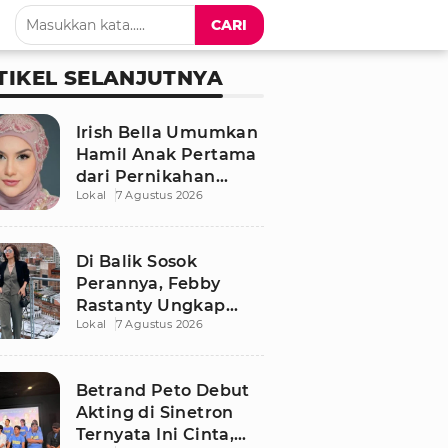
CARI
TIKEL SELANJUTNYA
Irish Bella Umumkan
Hamil Anak Pertama
dari Pernikahan
Lokal
7 Agustus 2026
dengan Haldy Sabri
Di Balik Sosok
Perannya, Febby
Rastanty Ungkap
Lokal
7 Agustus 2026
Luka Masa Kecil yang
Kelam
Betrand Peto Debut
Akting di Sinetron
Ternyata Ini Cinta,