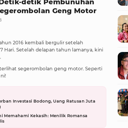
 Detik-detik Pembunuhan
 Segerombolan Geng Motor
B
ahun 2016 kembali bergulir setelah
7 Hari. Setelah delapan tahun lamanya, kini
.
terlihat segerombolan geng motor. Seperti
ni!
Korban Investasi Bodong, Uang Ratusan Juta
g
eni Memahami Kekasih: Menilik Romansa
is