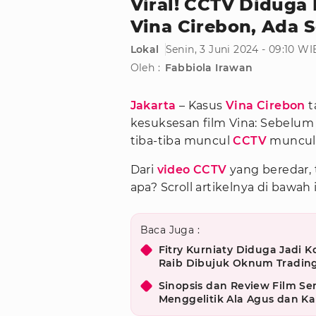
Viral! CCTV Diduga
Vina Cirebon, Ada
Lokal
Senin, 3 Juni 2024 - 09:10 WI
Oleh :
Fabbiola Irawan
Jakarta
– Kasus
Vina Cirebon
t
kesuksesan film Vina: Sebelum 
tiba-tiba muncul
CCTV
muncul
Dari
video CCTV
yang beredar, 
apa? Scroll artikelnya di bawah i
Baca Juga :
Fitry Kurniaty Diduga Jadi 
Raib Dibujuk Oknum Tradin
Sinopsis dan Review Film S
Menggelitik Ala Agus dan Kal