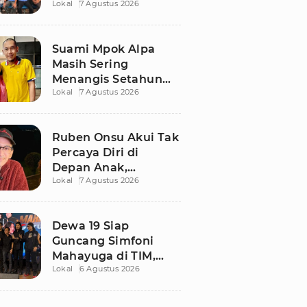
Lokal
7 Agustus 2026
Ngaku Keluar dari
Zona Nyaman
Suami Mpok Alpa
Masih Sering
Menangis Setahun
Lokal
7 Agustus 2026
Setelah Kepergian
Sang Istri
Ruben Onsu Akui Tak
Percaya Diri di
Depan Anak,
Lokal
7 Agustus 2026
Singgung Polemik
dengan Sarwendah
Dewa 19 Siap
Guncang Simfoni
Mahayuga di TIM,
Lokal
6 Agustus 2026
Bawakan Lagu
Langka