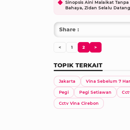
Sinopsis Aini Malaikat Tanpa
Bahaya, Zidan Selalu Datan
Share :
<
1
2
>
TOPIK TERKAIT
Jakarta
Vina Sebelum 7 Har
Pegi
Pegi Setiawan
Cct
Cctv Vina Cirebon