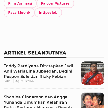
Film Animasi
Falcon Pictures
Faza Meonk
Intipseleb
ARTIKEL SELANJUTNYA
Teddy Pardiyana Ditetapkan Jadi
Ahli Waris Lina Jubaedah, Begini
Respon Sule dan Rizky Febian
Lokal
1 Agustus 2026
Shenina Cinnamon dan Angga
Yunanda Umumkan Kelahiran
Putra Pertama, Namanya Penuh