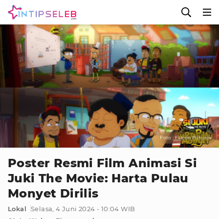
Foto : Falcon Pictures
Poster Resmi Film Animasi Si
Juki The Movie: Harta Pulau
Monyet Dirilis
Lokal
Selasa, 4 Juni 2024 - 10:04 WIB