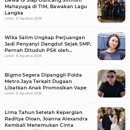
Dewa 19 Siap Guncang Simfoni
Mahayuga di TIM, Bawakan Lagu
Langka
Lokal
6 Agustus 2026
Wika Salim Ungkap Perjuangan
Jadi Penyanyi Dangdut Sejak SMP,
Pernah Dituduh PSK oleh
Lokal
6 Agustus 2026
Tetangga
Bigmo Segera Dipanggil Polda
Metro Jaya Terkait Dugaan
Libatkan Anak Promosikan Vape
Lokal
6 Agustus 2026
Lima Tahun Setelah Kepergian
Raditya Oloan, Joanna Alexandra
Kembali Menemukan Cinta