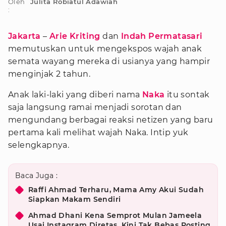
Oleh
Julita Robiatul Adawiah
:
Jakarta
–
Arie Kriting
dan
Indah Permatasari
memutuskan untuk mengekspos wajah anak
semata wayang mereka di usianya yang hampir
menginjak 2 tahun.
Anak laki-laki yang diberi nama
Naka
itu sontak
saja langsung ramai menjadi sorotan dan
mengundang berbagai reaksi netizen yang baru
pertama kali melihat wajah Naka. Intip yuk
selengkapnya.
Baca Juga :
Raffi Ahmad Terharu, Mama Amy Akui Sudah
Siapkan Makam Sendiri
Ahmad Dhani Kena Semprot Mulan Jameela
Usai Instagram Diretas, Kini Tak Bebas Posting