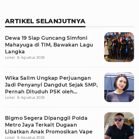
ARTIKEL SELANJUTNYA
Dewa 19 Siap Guncang Simfoni
Mahayuga di TIM, Bawakan Lagu
Langka
Lokal
6 Agustus 2026
Wika Salim Ungkap Perjuangan
Jadi Penyanyi Dangdut Sejak SMP,
Pernah Dituduh PSK oleh
Lokal
6 Agustus 2026
Tetangga
Bigmo Segera Dipanggil Polda
Metro Jaya Terkait Dugaan
Libatkan Anak Promosikan Vape
Lokal
6 Agustus 2026