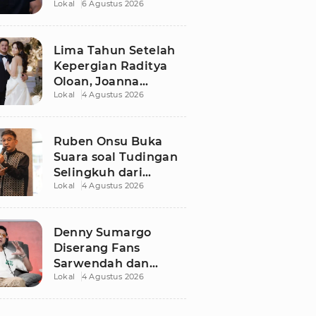
Lokal
6 Agustus 2026
Dugaan Libatkan
Anak Promosikan
Vape
Lima Tahun Setelah
Kepergian Raditya
Oloan, Joanna
Lokal
4 Agustus 2026
Alexandra Kembali
Menemukan Cinta
Ruben Onsu Buka
Suara soal Tudingan
Selingkuh dari
Lokal
4 Agustus 2026
Sarwendah
Denny Sumargo
Diserang Fans
Sarwendah dan
Lokal
4 Agustus 2026
Ruben Onsu Usai
Podcast Viral, Begini
Reaksinya