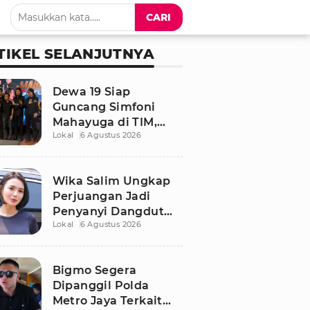
CARI
TIKEL SELANJUTNYA
Dewa 19 Siap
Guncang Simfoni
Mahayuga di TIM,
Lokal
6 Agustus 2026
Bawakan Lagu
Langka
Wika Salim Ungkap
Perjuangan Jadi
Penyanyi Dangdut
Lokal
6 Agustus 2026
Sejak SMP, Pernah
Dituduh PSK oleh
Tetangga
Bigmo Segera
Dipanggil Polda
Metro Jaya Terkait