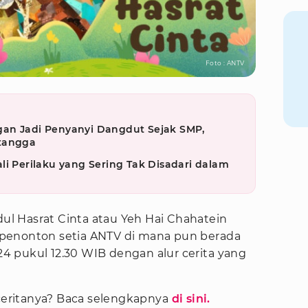
Foto : ANTV
an Jadi Penyanyi Dangdut Sejak SMP,
etangga
li Perilaku yang Sering Tak Disadari dalam
dul Hasrat Cinta atau Yeh Hai Chahatein
penonton setia ANTV di mana pun berada
024 pukul 12.30 WIB dengan alur cerita yang
 ceritanya? Baca selengkapnya
di sini.