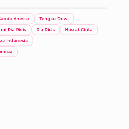
Sabda Ahessa
Tengku Dewi
mi Ria Ricis
Ria Ricis
Hasrat Cinta
aza Indonesia
onesia