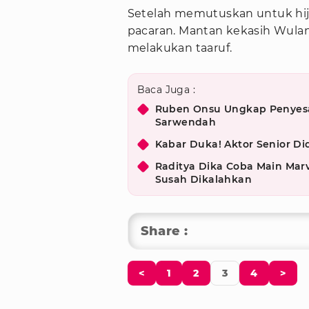
Setelah memutuskan untuk hijr
pacaran. Mantan kekasih Wulan
melakukan taaruf.
Baca Juga :
Ruben Onsu Ungkap Penyesal
Sarwendah
Kabar Duka! Aktor Senior D
Raditya Dika Coba Main Marv
Susah Dikalahkan
Share :
<
1
2
3
4
>