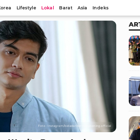
Korea
Lifestyle
Lokal
Barat
Asia
Indeks
AR
Foto : Instagram/bidadaribermatabening.official