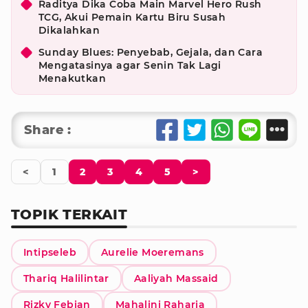
Raditya Dika Coba Main Marvel Hero Rush
TCG, Akui Pemain Kartu Biru Susah
Dikalahkan
Sunday Blues: Penyebab, Gejala, dan Cara
Mengatasinya agar Senin Tak Lagi
Menakutkan
Share :
<
1
2
3
4
5
>
TOPIK TERKAIT
Intipseleb
Aurelie Moeremans
Thariq Halilintar
Aaliyah Massaid
Rizky Febian
Mahalini Raharja