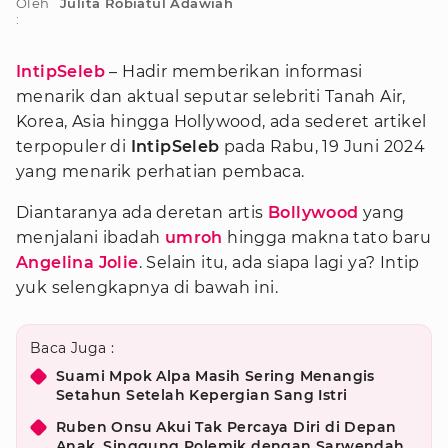
Oleh
Julita Robiatul Adawiah
:
IntipSeleb
– Hadir memberikan informasi
menarik dan aktual seputar selebriti Tanah Air,
Korea, Asia hingga Hollywood, ada sederet artikel
terpopuler di
IntipSeleb
pada Rabu, 19 Juni 2024
yang menarik perhatian pembaca.
Diantaranya ada deretan artis
Bollywood
yang
menjalani ibadah
umroh
hingga makna tato baru
Angelina Jolie
. Selain itu, ada siapa lagi ya? Intip
yuk selengkapnya di bawah ini.
Baca Juga :
Suami Mpok Alpa Masih Sering Menangis
Setahun Setelah Kepergian Sang Istri
Ruben Onsu Akui Tak Percaya Diri di Depan
Anak, Singgung Polemik dengan Sarwendah