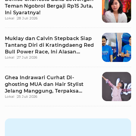
Teman Ngobrol Bergaji Rp15 Juta,
Ini Syaratnya!
Lokal
28 Juli 2026
Muklay dan Calvin Stepback Siap
Tantang Diri di Kratingdaeng Red
Bull Power Race, Ini Alasan
Lokal
27 Juli 2026
Mereka!
Ghea Indrawari Curhat Di-
ghosting MUA dan Hair Stylist
Jelang Manggung, Terpaksa
Lokal
25 Juli 2026
Dandan Sendiri