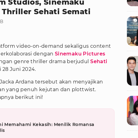
m Studios, Sinemaku
s Thriller Sehati Semati
IB
atform video-on-demand sekaligus content
berkolaborasi dengan
Sinemaku Pictures
dengan genre thriller drama berjudul
Sehati
 28 Juni 2024.
f Jacka Ardana tersebut akan menyajikan
n yang penuh kejutan dan plottwist.
nya berikut ini!
eni Memahami Kekasih: Menilik Romansa
is