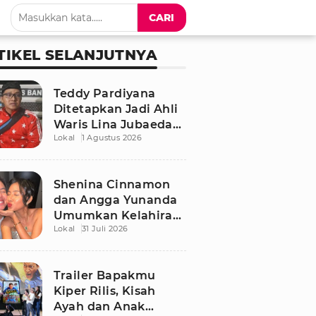
CARI
TIKEL SELANJUTNYA
Teddy Pardiyana
Ditetapkan Jadi Ahli
Waris Lina Jubaedah,
Lokal
1 Agustus 2026
Begini Respon Sule
dan Rizky Febian
Shenina Cinnamon
dan Angga Yunanda
Umumkan Kelahiran
Lokal
31 Juli 2026
Putra Pertama,
Namanya Penuh
Makna
Trailer Bapakmu
Kiper Rilis, Kisah
Ayah dan Anak