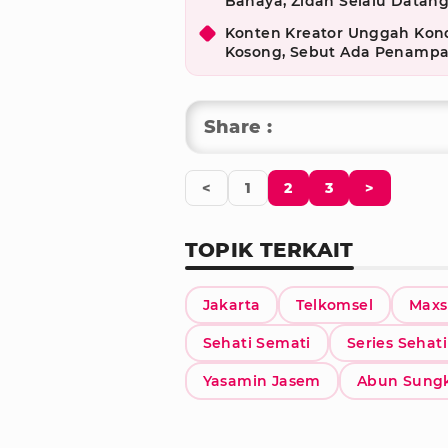
Bahaya, Zidan Selalu Datan
Konten Kreator Unggah Kon
Kosong, Sebut Ada Penamp
Share :
<
1
2
3
>
TOPIK TERKAIT
Jakarta
Telkomsel
Maxs
Sehati Semati
Series Sehat
Yasamin Jasem
Abun Sung