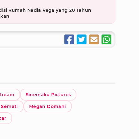
g
disi Rumah Nadia Vega yang 20 Tahun
akan
tream
Sinemaku Pictures
i Semati
Megan Domani
kar