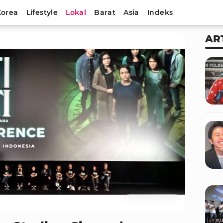
Korea
Lifestyle
Lokal
Barat
Asia
Indeks
AR
Foto : IntipSeleb/Alfa