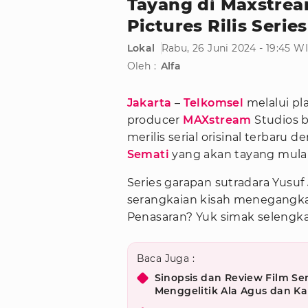
Tayang di Maxstrea
Pictures Rilis Serie
Lokal
Rabu, 26 Juni 2024 - 19:45 W
Oleh :
Alfa
Jakarta
–
Telkomsel
melalui pl
producer
MAXstream
Studios 
merilis serial orisinal terbaru 
Semati
yang akan tayang mulai
Series garapan sutradara Yusu
serangkaian kisah menegangka
Penasaran? Yuk simak selengkap
Baca Juga :
Sinopsis dan Review Film S
Menggelitik Ala Agus dan Kal