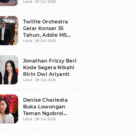
Lokal
29 Juli 2026
Berdamai Lewat
Sepak Bola Tarkam
Twilite Orchestra
Gelar Konser 35
Tahun, Addie MS
Lokal
28 Juli 2026
Ungkap Kisah Haru
Jonathan Frizzy Beri
Kode Segera Nikahi
Ririn Dwi Ariyanti
Lokal
28 Juli 2026
Denise Chariesta
Buka Lowongan
Teman Ngobrol
Lokal
28 Juli 2026
Bergaji Rp15 Juta, Ini
Syaratnya!