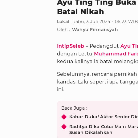
Ayu Ting Ting Buka 
Batal Nikah
Lokal
Rabu, 3 Juli 2024 - 06:23 WI
Oleh :
Wahyu Firmansyah
IntipSeleb
– Pedangdut
Ayu Ti
dengan Lettu
Muhammad Far
kedua kalinya ia batal melangk
Sebelumnya, rencana pernikah
kandas. Lalu seperti apa tangg
ini.
Baca Juga :
Kabar Duka! Aktor Senior D
Raditya Dika Coba Main Marv
Susah Dikalahkan