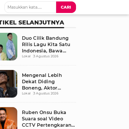
CARI
TIKEL SELANJUTNYA
Duo Cilik Bandung
Rilis Lagu Kita Satu
Indonesia, Bawa
Lokal
3 Agustus 2026
Pesan Persatuan
Jelang HUT RI ke-81
Mengenal Lebih
Dekat Diding
Boneng, Aktor
Lokal
3 Agustus 2026
Legendaris yang
Hidup Sederhana
Sebelum Wafat
Ruben Onsu Buka
Suara soal Video
CCTV Pertengkaran