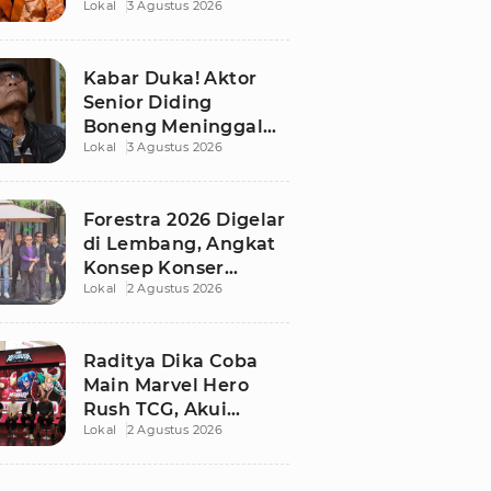
Lokal
3 Agustus 2026
dengan Sarwendah,
Ini Kronologinya
Kabar Duka! Aktor
Senior Diding
Boneng Meninggal
Lokal
3 Agustus 2026
Dunia
Forestra 2026 Digelar
di Lembang, Angkat
Konsep Konser
Lokal
2 Agustus 2026
Orkestra Hutan
Raditya Dika Coba
Main Marvel Hero
Rush TCG, Akui
Lokal
2 Agustus 2026
Pemain Kartu Biru
Susah Dikalahkan