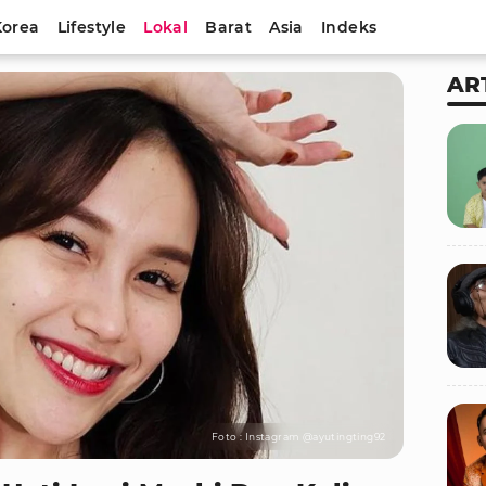
Korea
Lifestyle
Lokal
Barat
Asia
Indeks
AR
Foto : Instagram @ayutingting92