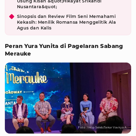
Usung Kisah &quot;Hikayat Srikandi
Nusantara&quot;
Sinopsis dan Review Film Seni Memahami
Kekasih: Menilik Romansa Menggelitik Ala
Agus dan Kalis
Peran Yura Yunita di Pagelaran Sabang
Merauke
Foto : Intip Seleb/Sekar Vavirya A