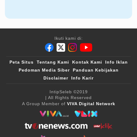
Ikuti kami di:
Peta Situs
Tentang Kami
Kontak Kami
Info Iklan
Pedoman Media Siber
Panduan Kebijakan
Disclaimer
Info Karir
IntipSeleb
©2019
| All Rights Reserved
A Group Member of
VIVA Digital Network