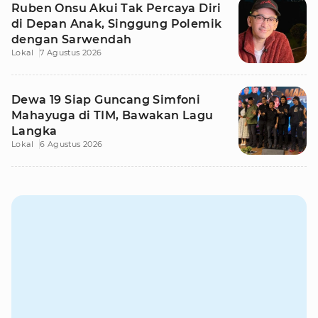
Ruben Onsu Akui Tak Percaya Diri
di Depan Anak, Singgung Polemik
dengan Sarwendah
Lokal
7 Agustus 2026
Dewa 19 Siap Guncang Simfoni
Mahayuga di TIM, Bawakan Lagu
Langka
Lokal
6 Agustus 2026