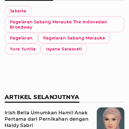
Jakarta
Pagelaran Sabang Merauke The Indonesian
Broadway
Pagelaran
Pagelaran Sabang Merauke
Yura Yunita
Isyana Sarasvati
ARTIKEL SELANJUTNYA
Irish Bella Umumkan Hamil Anak
Pertama dari Pernikahan dengan
Haldy Sabri