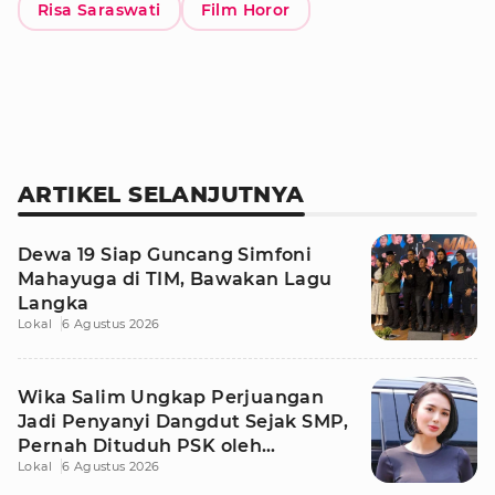
Risa Saraswati
Film Horor
ARTIKEL SELANJUTNYA
Dewa 19 Siap Guncang Simfoni
Mahayuga di TIM, Bawakan Lagu
Langka
Lokal
6 Agustus 2026
Wika Salim Ungkap Perjuangan
Jadi Penyanyi Dangdut Sejak SMP,
Pernah Dituduh PSK oleh
Lokal
6 Agustus 2026
Tetangga