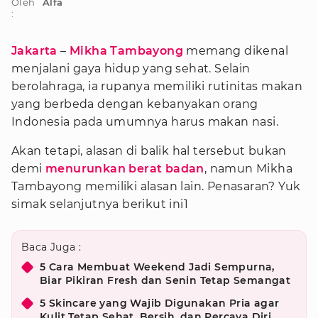
Oleh
Alfa
:
Jakarta
–
Mikha Tambayong
memang dikenal
menjalani gaya hidup yang sehat. Selain
berolahraga, ia rupanya memiliki rutinitas makan
yang berbeda dengan kebanyakan orang
Indonesia pada umumnya harus makan nasi.
Akan tetapi, alasan di balik hal tersebut bukan
demi
menurunkan berat badan
, namun Mikha
Tambayong memiliki alasan lain. Penasaran? Yuk
simak selanjutnya berikut ini1
Baca Juga :
5 Cara Membuat Weekend Jadi Sempurna,
Biar Pikiran Fresh dan Senin Tetap Semangat
5 Skincare yang Wajib Digunakan Pria agar
Kulit Tetap Sehat, Bersih, dan Percaya Diri