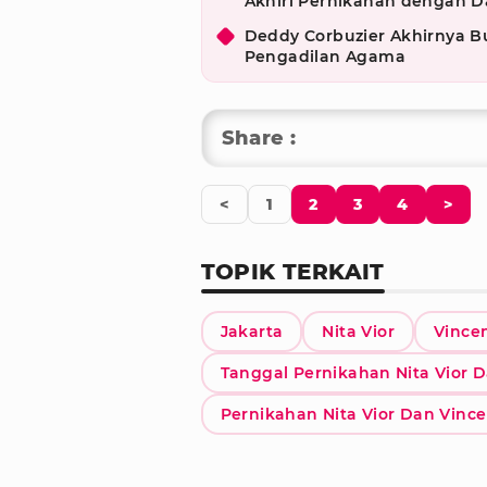
Akhiri Pernikahan dengan 
Deddy Corbuzier Akhirnya Bu
Pengadilan Agama
Share :
<
1
2
3
4
>
TOPIK TERKAIT
Jakarta
Nita Vior
Vincen
Tanggal Pernikahan Nita Vior 
Pernikahan Nita Vior Dan Vince