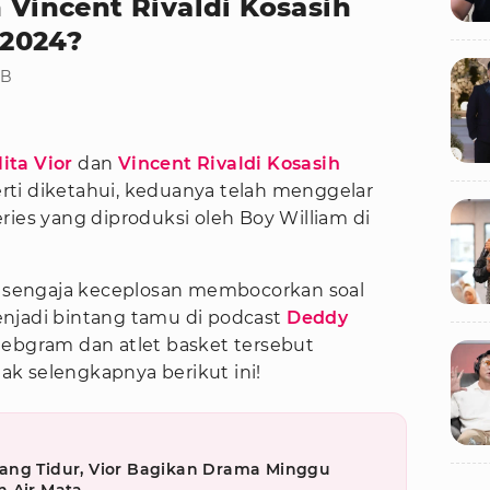
n Vincent Rivaldi Kosasih
2024?
IB
ita Vior
dan
Vincent Rivaldi Kosasih
ti diketahui, keduanya telah menggelar
ries yang diproduksi oleh Boy William di
ak sengaja keceplosan membocorkan soal
njadi bintang tamu di podcast
Deddy
elebgram dan atlet basket tersebut
k selengkapnya berikut ini!
ang Tidur, Vior Bagikan Drama Minggu