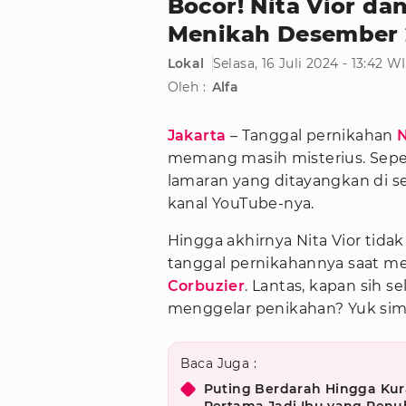
Bocor! Nita Vior da
Menikah Desember 
Lokal
Selasa, 16 Juli 2024 - 13:42 W
Oleh :
Alfa
Jakarta
– Tanggal pernikahan
N
memang masih misterius. Seper
lamaran yang ditayangkan di se
kanal YouTube-nya.
Hingga akhirnya Nita Vior tid
tanggal pernikahannya saat me
Corbuzier
. Lantas, kapan sih s
menggelar penikahan? Yuk sima
Baca Juga :
Puting Berdarah Hingga Kur