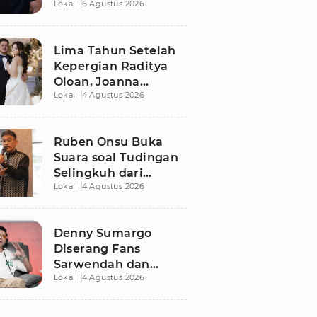
Lokal
6 Agustus 2026
Dugaan Libatkan
Anak Promosikan
Vape
Lima Tahun Setelah
Kepergian Raditya
Oloan, Joanna
Lokal
4 Agustus 2026
Alexandra Kembali
Menemukan Cinta
Ruben Onsu Buka
Suara soal Tudingan
Selingkuh dari
Lokal
4 Agustus 2026
Sarwendah
Denny Sumargo
Diserang Fans
Sarwendah dan
Lokal
4 Agustus 2026
Ruben Onsu Usai
Podcast Viral, Begini
Reaksinya