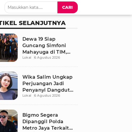
CARI
TIKEL SELANJUTNYA
Dewa 19 Siap
Guncang Simfoni
Mahayuga di TIM,
Lokal
6 Agustus 2026
Bawakan Lagu
Langka
Wika Salim Ungkap
Perjuangan Jadi
Penyanyi Dangdut
Lokal
6 Agustus 2026
Sejak SMP, Pernah
Dituduh PSK oleh
Tetangga
Bigmo Segera
Dipanggil Polda
Metro Jaya Terkait