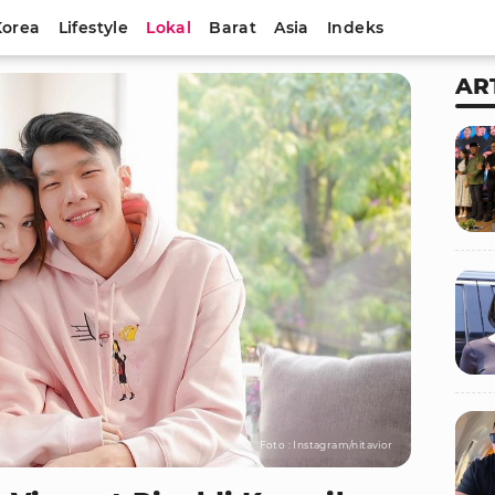
Korea
Lifestyle
Lokal
Barat
Asia
Indeks
AR
Foto : Instagram/nitavior