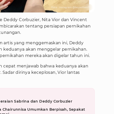
Foto : Instagram @boywilliam17
 Deddy Corbuzier, Nita Vior dan Vincent
embicarakan tentang persiapan pernikahan
 tunangan.
n artis yang menggemaskan ini, Deddy
an keduanya akan menggelar pernikahan.
rnikahan mereka akan digelar tahun ini.
gan cepat menjawab bahwa keduanya akan
adar dirinya keceplosan, Vior lantas
ceraian Sabrina dan Deddy Corbuzier
a Chairunnisa Umumkan Berpisah, Sepakat