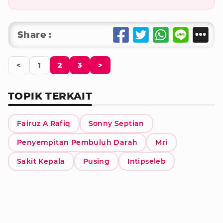
Share :
<
1
2
3
>
TOPIK TERKAIT
Fairuz A Rafiq
Sonny Septian
Penyempitan Pembuluh Darah
Mri
Sakit Kepala
Pusing
Intipseleb