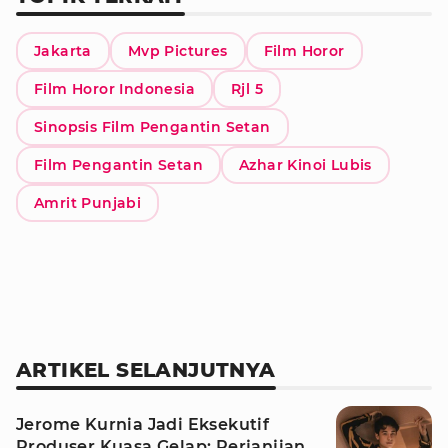
Jakarta
Mvp Pictures
Film Horor
Film Horor Indonesia
Rjl 5
Sinopsis Film Pengantin Setan
Film Pengantin Setan
Azhar Kinoi Lubis
Amrit Punjabi
ARTIKEL SELANJUTNYA
Jerome Kurnia Jadi Eksekutif
Produser Kuasa Gelap: Perjanjian