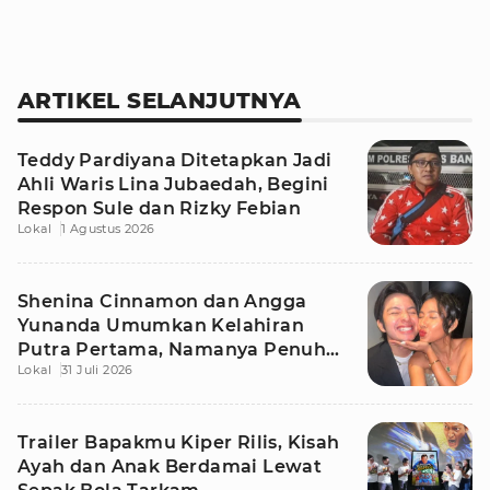
ARTIKEL SELANJUTNYA
Teddy Pardiyana Ditetapkan Jadi
Ahli Waris Lina Jubaedah, Begini
Respon Sule dan Rizky Febian
Lokal
1 Agustus 2026
Shenina Cinnamon dan Angga
Yunanda Umumkan Kelahiran
Putra Pertama, Namanya Penuh
Lokal
31 Juli 2026
Makna
Trailer Bapakmu Kiper Rilis, Kisah
Ayah dan Anak Berdamai Lewat