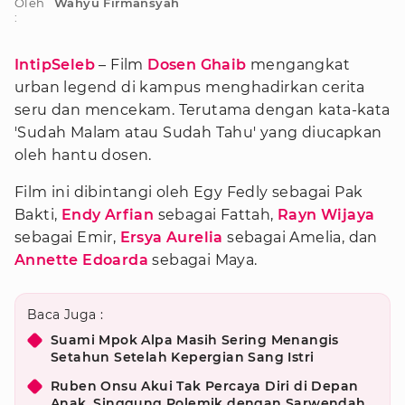
Oleh
Wahyu Firmansyah
:
IntipSeleb
– Film
Dosen Ghaib
mengangkat
urban legend di kampus menghadirkan cerita
seru dan mencekam. Terutama dengan kata-kata
'Sudah Malam atau Sudah Tahu' yang diucapkan
oleh hantu dosen.
Film ini dibintangi oleh Egy Fedly sebagai Pak
Bakti,
Endy Arfian
sebagai Fattah,
Rayn Wijaya
sebagai Emir,
Ersya Aurelia
sebagai Amelia, dan
Annette Edoarda
sebagai Maya.
Baca Juga :
Suami Mpok Alpa Masih Sering Menangis
Setahun Setelah Kepergian Sang Istri
Ruben Onsu Akui Tak Percaya Diri di Depan
Anak, Singgung Polemik dengan Sarwendah