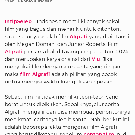
Oleh
Fabbiola Irawan
:
IntipSeleb
– Indonesia memiliki banyak sekali
film yang bagus dan menarik untuk ditonton,
salah satunya adalah film
Algrafi
yang dibintangi
oleh Megan Domani dan Junior Roberts. Film
Algrafi
pertama kali ditayangkan pada Juni 2024
dan merupakan karya orisinal dari
Viu
. Jika
menyukai film dengan alur cerita yang ringan,
maka
film Algrafi
adalah pilihan yang cocok
untuk mengisi waktu luang di akhir pekan.
Sebab, film ini tidak memiliki teori-teori yang
berat untuk dipikirkan. Sebaliknya, alur cerita
Algrafi mengalir dan bisa membuat penontonnya
menikmati ceritanya lebih santai. Nah, berikut ini
adalah beberapa fakta mengenai film Algrafi
yang harus diketahui sebelum
nonton film
ini di