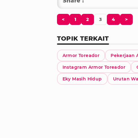
Share :
<
1
2
3
4
>
TOPIK TERKAIT
Armor Toreador
Pekerjaan 
Instagram Armor Toreador
Eky Masih Hidup
Urutan Wa