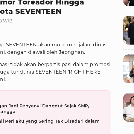
rmor Toreador Hingga
gota SEVENTEEN
00 WIB
op SEVENTEEN akan mulai menjalani dinas
ini, dengan diawali oleh Jeonghan.
asi tidak akan berpartisipasi dalam promosi
juga tur dunia SEVENTEEN ‘RIGHT HERE’
ni.
an Jadi Penyanyi Dangdut Sejak SMP,
etangga
li Perilaku yang Sering Tak Disadari dalam