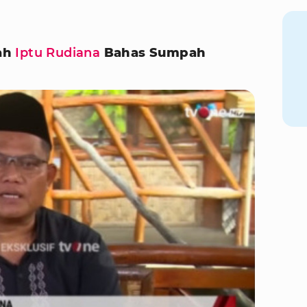
ah
Iptu Rudiana
Bahas Sumpah