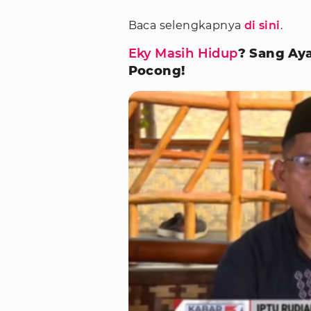
Baca selengkapnya
di sini
.
Eky Masih Hidup
? Sang Ay
Pocong!