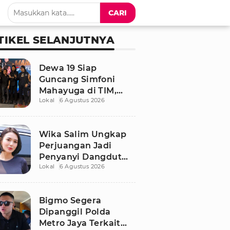
CARI
TIKEL SELANJUTNYA
Dewa 19 Siap
Guncang Simfoni
Mahayuga di TIM,
Lokal
6 Agustus 2026
Bawakan Lagu
Langka
Wika Salim Ungkap
Perjuangan Jadi
Penyanyi Dangdut
Lokal
6 Agustus 2026
Sejak SMP, Pernah
Dituduh PSK oleh
Tetangga
Bigmo Segera
Dipanggil Polda
Metro Jaya Terkait