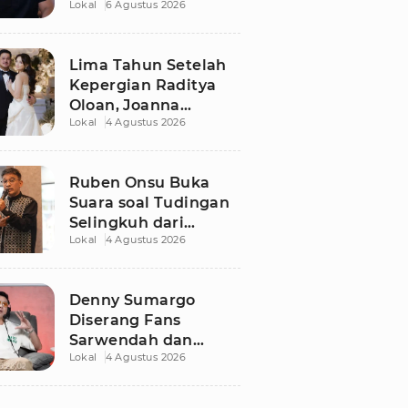
Lokal
6 Agustus 2026
Dugaan Libatkan
Anak Promosikan
Vape
Lima Tahun Setelah
Kepergian Raditya
Oloan, Joanna
Lokal
4 Agustus 2026
Alexandra Kembali
Menemukan Cinta
Ruben Onsu Buka
Suara soal Tudingan
Selingkuh dari
Lokal
4 Agustus 2026
Sarwendah
Denny Sumargo
Diserang Fans
Sarwendah dan
Lokal
4 Agustus 2026
Ruben Onsu Usai
Podcast Viral, Begini
Reaksinya