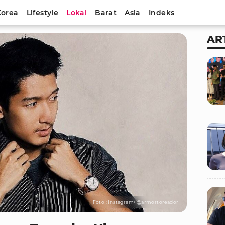
Korea
Lifestyle
Lokal
Barat
Asia
Indeks
AR
Foto : Instagram/ @armortoreador