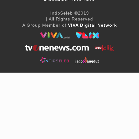
IntipSeleb
©2019
| All Rights Reserved
A Group Member of
VIVA Digital Network