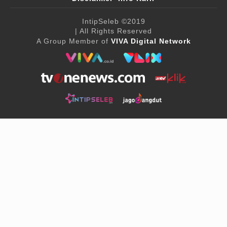
IntipSeleb
©2019
| All Rights Reserved
A Group Member of
VIVA Digital Network