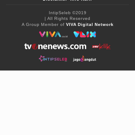
IntipSeleb
©2019
| All Rights Reserved
A Group Member of
VIVA Digital Network