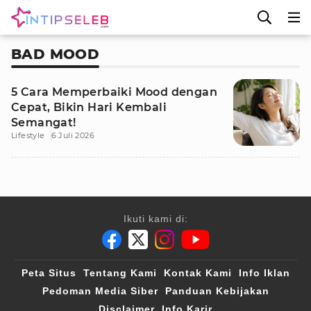
BAD MOOD
5 Cara Memperbaiki Mood dengan
Cepat, Bikin Hari Kembali
Semangat!
Lifestyle
6 Juli 2026
Ikuti kami di:
Peta Situs
Tentang Kami
Kontak Kami
Info Iklan
Pedoman Media Siber
Panduan Kebijakan
Disclaimer
Info Karir