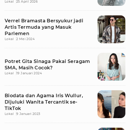
Lokal
25 April 2026
Idola
Verrel Bramasta Bersyukur jadi
Artis Termuda yang Masuk
Parlemen
Lokal
2 Mei 2024
Potret Gita Sinaga Pakai Seragam
SMA, Masih Cocok?
Lokal
19 Januari 2024
Biodata dan Agama Iris Wullur,
Dijuluki Wanita Tercantik se-
TikTok
Lokal
9 Januari 2023