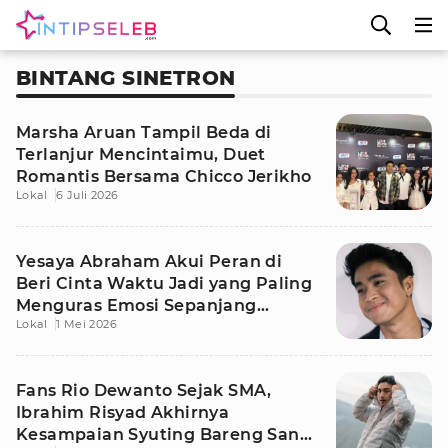
BINTANG SINETRON
Marsha Aruan Tampil Beda di
Terlanjur Mencintaimu, Duet
Romantis Bersama Chicco Jerikho
Lokal
6 Juli 2026
Yesaya Abraham Akui Peran di
Beri Cinta Waktu Jadi yang Paling
Menguras Emosi Sepanjang
Lokal
1 Mei 2026
Kariernya
Fans Rio Dewanto Sejak SMA,
Ibrahim Risyad Akhirnya
Kesampaian Syuting Bareng Sang