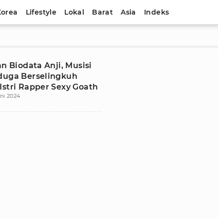
Korea
Lifestyle
Lokal
Barat
Asia
Indeks
an Biodata Anji, Musisi
duga Berselingkuh
Istri Rapper Sexy Goath
ni 2024