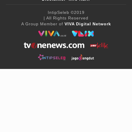
IntipSeleb
©2019
| All Rights Reserved
A Group Member of
VIVA Digital Network