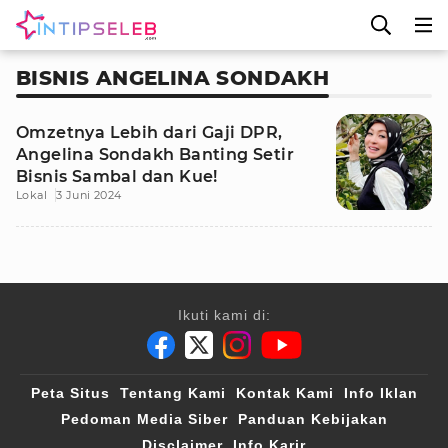
BISNIS ANGELINA SONDAKH
Omzetnya Lebih dari Gaji DPR,
Angelina Sondakh Banting Setir
Bisnis Sambal dan Kue!
Lokal
3 Juni 2024
Ikuti kami di:
Peta Situs
Tentang Kami
Kontak Kami
Info Iklan
Pedoman Media Siber
Panduan Kebijakan
Disclaimer
Info Karir