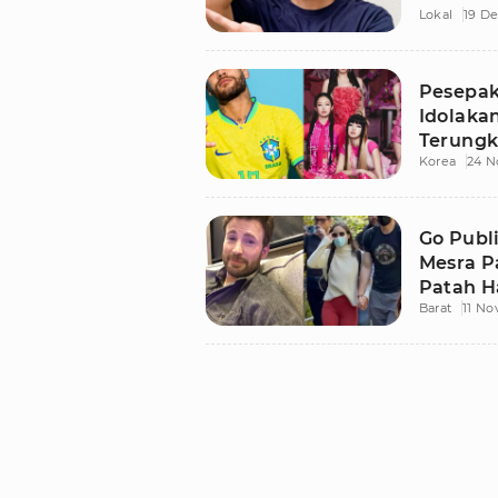
Lokal
19 D
Pesepak
Idolaka
Terungk
Korea
24 N
Go Publ
Mesra P
Patah H
Barat
11 N