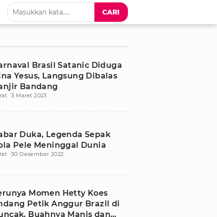
CARI
arnaval Brasil Satanic Diduga
ina Yesus, Langsung Dibalas
anjir Bandang
rat
3 Maret 2023
abar Duka, Legenda Sepak
ola Pele Meninggal Dunia
rat
30 Desember 2022
erunya Momen Hetty Koes
ndang Petik Anggur Brazil di
uncak, Buahnya Manis dan