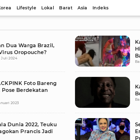
Korea
Lifestyle
Lokal
Barat
Asia
Indeks
K
n Dua Warga Brazil,
H
 Virus Oropouche?
B
 Juli 2024
Ba
ACKPINK Foto Bareng
K
 Pose Berdekatan
B
Ba
anuari 2023
ala Dunia 2022, Teuku
S
agokan Prancis Jadi
E
P