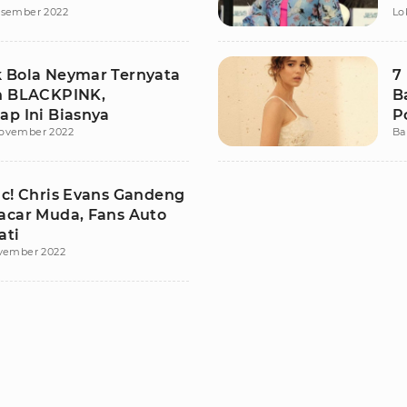
esember 2022
Lo
L
 Bola Neymar Ternyata
7
n BLACKPINK,
B
ap Ini Biasnya
P
ovember 2022
Ba
ic! Chris Evans Gandeng
acar Muda, Fans Auto
ati
ovember 2022