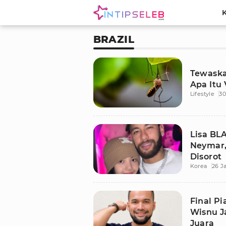
BRAZIL
Tewaska
Apa Itu
Lifestyle
30
Lisa BL
Neymar,
Disorot
Korea
26 J
Final Pi
Wisnu J
Juara