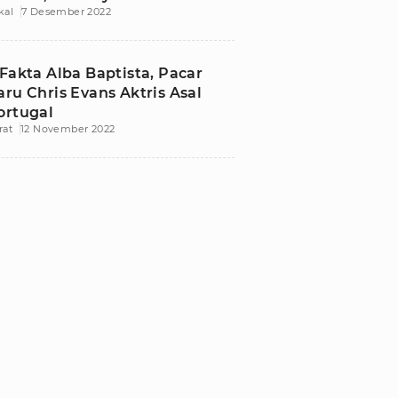
kal
7 Desember 2022
egit
 Fakta Alba Baptista, Pacar
aru Chris Evans Aktris Asal
ortugal
rat
12 November 2022