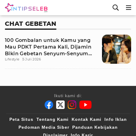
CHAT GEBETAN
100 Gombalan untuk Kamu yang
Mau PDKT Pertama Kali, Dijamin
Bikin Gebetan Senyum-Senyum
Lifestyle
5 Juli 2026
Sendiri
Ikuti kami di:
Peta Situs
Tentang Kami
Kontak Kami
Info Iklan
Pedoman Media Siber
Panduan Kebijakan
Disclaimer
Info Karir