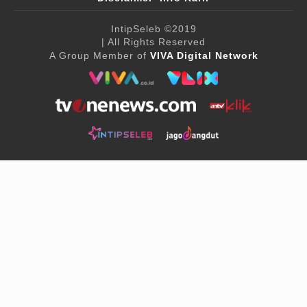
IntipSeleb
©2019
| All Rights Reserved
A Group Member of
VIVA Digital Network